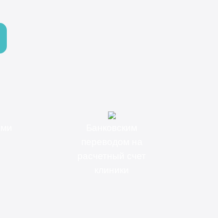
ыми
Банковским
переводом на
расчетный счет
клиники