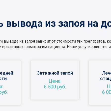
 вывода из запоя на д
 вывода из запоя зависит от стоимости тех препаратов, к
 у врача после осмотра им пациента. Наши услуги клиенты
редней
Затяжной запой
Леч
сти
стац
Цена:
а:
Ц
6 500 руб.
руб.
6 00