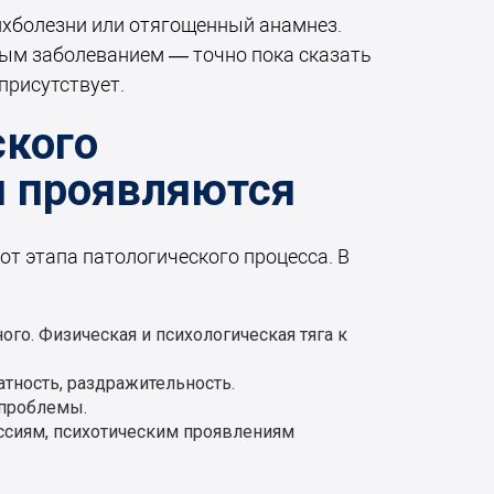
ихболезни или отягощенный анамнез.
ным заболеванием — точно пока сказать
присутствует.
ского
и проявляются
т этапа патологического процесса. В
го. Физическая и психологическая тяга к
тность, раздражительность.
 проблемы.
ессиям, психотическим проявлениям