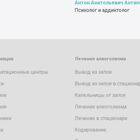
Антон Анатольевич Антип
Психолог и аддиктолог
мация
Лечение алкоголизма
литационные центры
Вывод из запоя
ки
Вывод из запоя в стациона
ное
Капельницы от запоя
але
Лечение алкоголизма
ники
Лечение в стационаре
ти
Кодирование