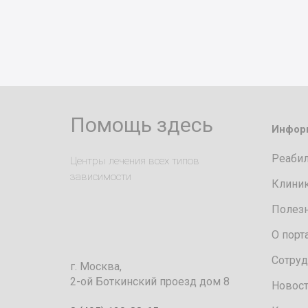
Помощь здесь
Инфор
Реаби
Центры лечения всех типов
зависимости
Клини
Полез
О порт
Сотруд
г. Москва,
2-ой Боткинский проезд дом 8
Новос