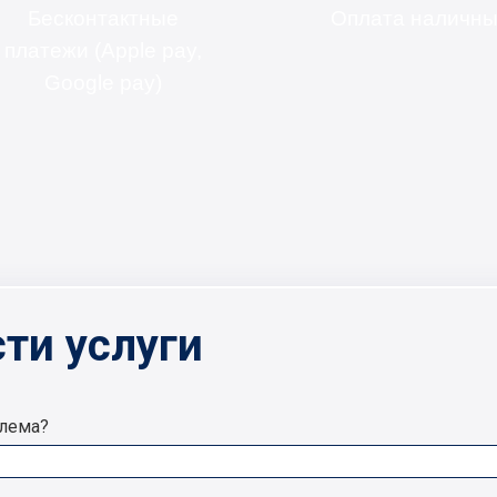
Бесконтактные
Оплата наличн
платежи (Apple pay,
Google pay)
ти услуги
блема?