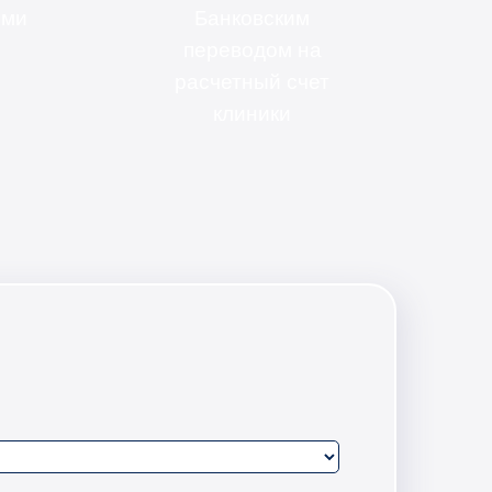
ыми
Банковским
переводом на
расчетный счет
клиники