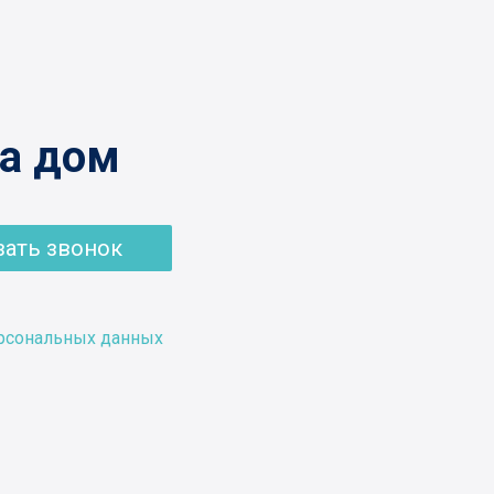
на дом
зать звонок
ерсональных данных