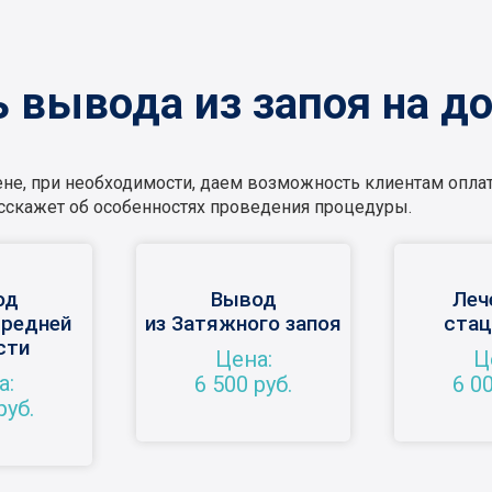
 вывода из запоя на до
е, при необходимости, даем возможность клиентам оплати
расскажет об особенностях проведения процедуры.
од
Вывод
Леч
средней
из Затяжного запоя
стац
сти
Цена:
Ц
а:
6 500 руб.
6 00
руб.