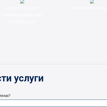
Бесконтактные
Оплата наличн
платежи (Apple pay,
Google pay)
ти услуги
блема?