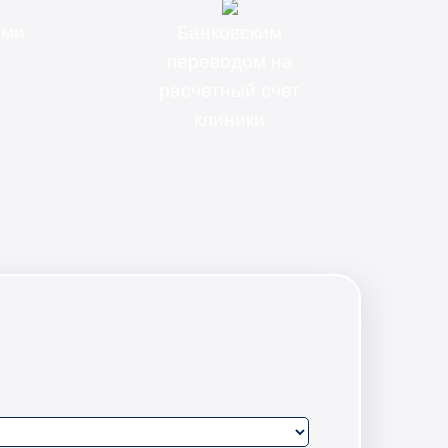
ыми
Банковским
переводом на
расчетный счет
клиники