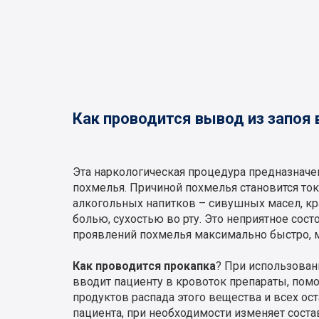
Как проводится вывод из запоя 
Эта наркологическая процедура предназначен
похмелья. Причиной похмелья становится ток
алкогольных напитков – сивушных масел, кра
болью, сухостью во рту. Это неприятное сос
проявлений похмелья максимально быстро, м
Как проводится прокапка
? При использован
вводит пациенту в кровоток препараты, помо
продуктов распада этого вещества и всех ос
пациента, при необходимости изменяет сост