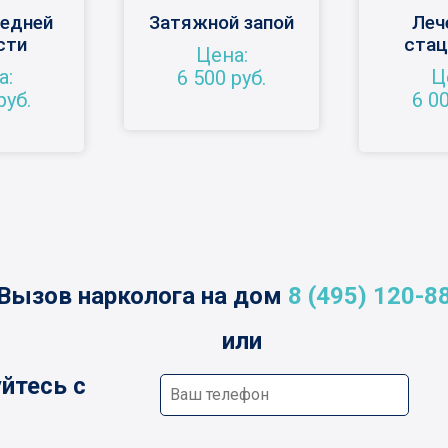
редней
Затяжной запой
Леч
сти
стац
Цена:
а:
Ц
6 500 руб.
руб.
6 00
Вызов нарколога на дом
8 (495) 120-8
или
йтесь с