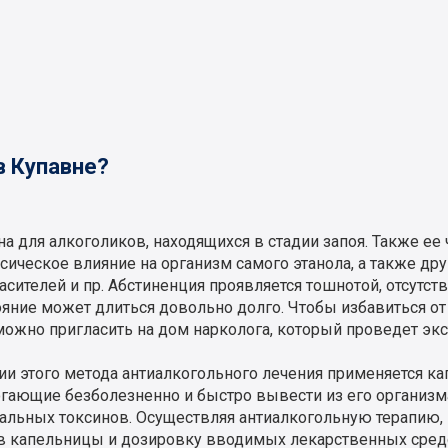
в Купавне?
а для алкоголиков, находящихся в стадии запоя. Также ее
сическое влияние на организм самого этанола, а также др
сителей и пр. Абстиненция проявляется тошнотой, отсутст
тояние может длиться довольно долго. Чтобы избавиться о
ожно пригласить на дом нарколога, который проведет экс
ии этого метода антиалкогольного лечения применяется ка
гающие безболезненно и быстро вывести из его организма
тальных токсинов. Осуществляя антиалкогольную терапию,
ав капельницы и дозировку вводимых лекарственных сред