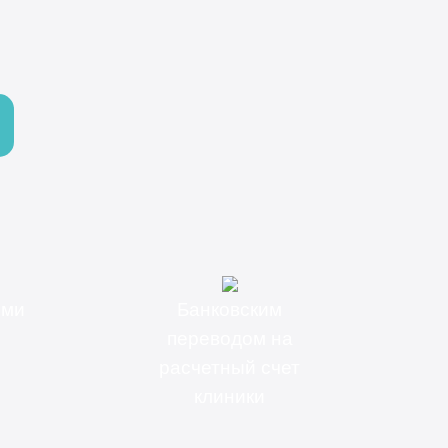
ыми
Банковским
переводом на
расчетный счет
клиники