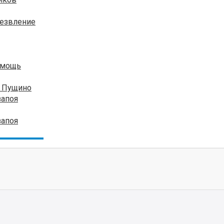
резвление
омощь
я Пущино
запоя
запоя