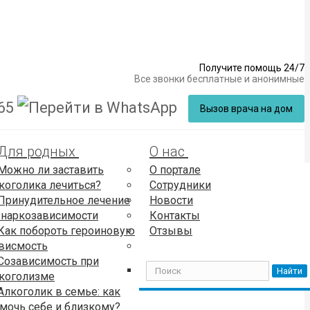
Получите помощь 24/7
Все звонки бесплатные и анонимные
65
Вызов врача на дом
Для родных
О нас
Можно ли заставить
О портале
коголика лечиться?
Сотрудники
Принудительное лечение
Новости
 наркозависимости
Контакты
Как побороть героиновую
Отзывы
висмость
Созависимость при
Найти
коголизме
Алкоголик в семье: как
мочь себе и близкому?