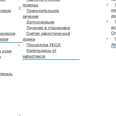
помощь
пи
олизм
Принудительное
де
лечение
Детоксикация
ал
Лечение в стационаре
От
синдром
Снятие наркотической
лизм
ломки
ле
Процедура УБОД
Капельницы от
а дому
наркотиков
о
пераль