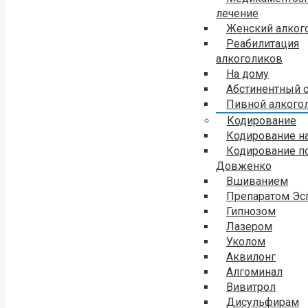
лечение
Женский алког
Реабилитация
алкоголиков
На дому
Абстинентный 
Пивной алкого
Кодирование
Кодирование н
Кодирование п
Довженко
Вшиванием
Препаратом Эс
Гипнозом
Лазером
Уколом
Аквилонг
Алгоминал
Вивитрол
Дисульфирам