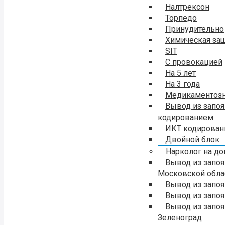
Налтрексон
Торпедо
Принудительно
Химическая за
SIT
С провокацией
На 5 лет
На 3 года
Медикаментоз
Вывод из запоя
кодированием
ИКТ кодирован
Двойной блок
Нарколог на д
Вывод из запоя
Московской обла
Вывод из запо
Вывод из запо
Вывод из запоя
Зеленоград