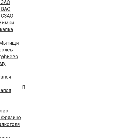
 ЗАО
 ВАО
я СЗАО
 Химки
капка
 Мытищи
ролев
туфьево
ому
запоя
запоя
рово
 Фрязино
алкоголя
иков