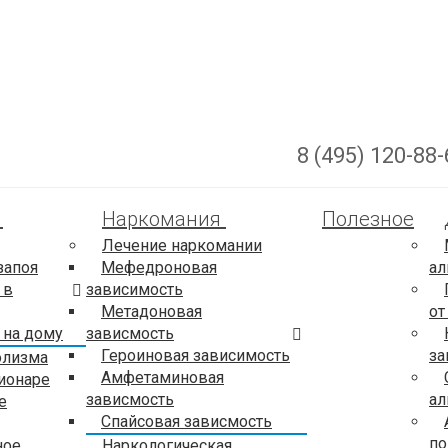
8 (495) 120-88-
м
Наркомания
Полезное
Лечение наркомании
запоя
Мефедроновая
ал
 в
зависимость
Метадоновая
от
 на дому
зависмость
Героиновая зависимость
за
олизма
Амфетаминовая
ионаре
зависмость
ал
е
Спайсовая зависмость
по
ное
Наркологическая