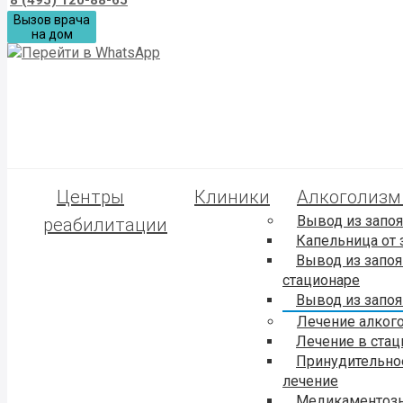
Вызов врача
на дом
Центры
Клиники
Алкоголиз
Вывод из запоя
реабилитации
Капельница от 
Вывод из запоя
стационаре
Вывод из запоя
Лечение алког
Лечение в стац
Принудительно
лечение
Медикаментоз