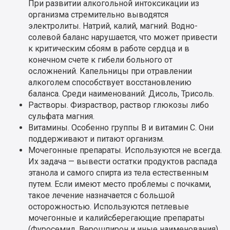
При развитии алкогольной интоксикации из
организма стремительно выводятся
электролиты. Натрий, калий, магний. Водно-
солевой баланс нарушается, что может привести
к критическим сбоям в работе сердца и в
конечном счете к гибели больного от
осложнений. Капельницы при отравлении
алкоголем способствует восстановлению
баланса. Среди наименований: Дисоль, Трисоль.
Растворы. Физраствор, раствор глюкозы либо
сульфата магния.
Витамины. Особенно группы B и витамин C. Они
поддерживают и питают организм.
Мочегонные препараты. Используются не всегда.
Их задача — вывести остатки продуктов распада
этанола и самого спирта из тела естественным
путем. Если имеют место проблемы с почками,
такое лечение назначается с большой
осторожностью. Используются петлевые
мочегонные и калийсберегающие препараты
(Фуросемид, Верошпирон и иные наименования).